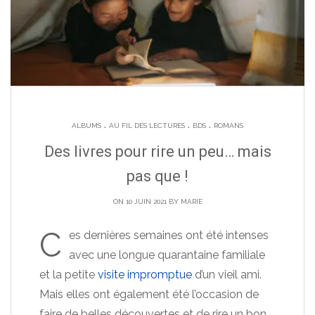
.
.
.
ALBUMS
AU FIL DES LECTURES
BDS
ROMANS
Des livres pour rire un peu… mais
pas que !
ON 10 JUIN 2021 BY
MARIE
C
es dernières semaines ont été intenses
avec une longue quarantaine familiale
et la petite
visite impromptue
d’un vieil ami.
Mais elles ont également été l’occasion de
faire de belles découvertes et de rire un bon