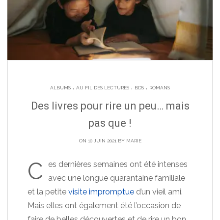
.
.
.
ALBUMS
AU FIL DES LECTURES
BDS
ROMANS
Des livres pour rire un peu… mais
pas que !
ON 10 JUIN 2021 BY
MARIE
C
es dernières semaines ont été intenses
avec une longue quarantaine familiale
et la petite
visite impromptue
d’un vieil ami.
Mais elles ont également été l’occasion de
faire de belles découvertes et de rire un bon