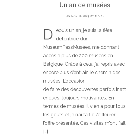
Un an de musées
ON 6 AVRIL 2023 BY
MARIE
D
epuis un an, je suis la fière
détentrice d’un
MuseumPassMusées, me donnant
accès à plus de 200 musées en
Belgique. Grâce à cela, j’ai repris avec
encore plus d’entrain le chemin des
musées. L’occasion
de faire des découvertes parfois inatt
endues, toujours motivantes. En
termes de musées, il y en a pour tous
les goûts et je n’ai fait qu’effleurer
l’offre présentée. Ces visites m’ont fait
[…]