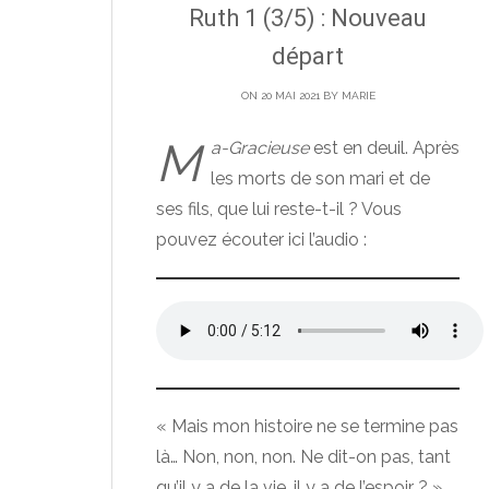
Ruth 1 (3/5) : Nouveau
départ
ON 20 MAI 2021 BY
MARIE
M
a-Gracieuse
est en deuil. Après
les morts de son mari et de
ses fils, que lui reste-t-il ? Vous
pouvez écouter ici l’audio :
« Mais mon histoire ne se termine pas
là… Non, non, non. Ne dit-on pas, tant
qu’il y a de la vie, il y a de l’espoir ? »