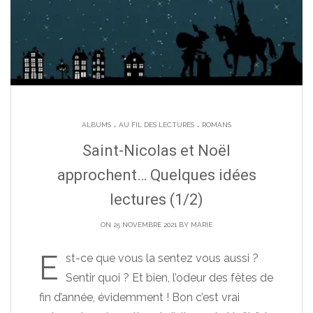
.
.
ALBUMS
AU FIL DES LECTURES
ROMANS
Saint-Nicolas et Noël
approchent… Quelques idées
lectures (1/2)
ON 25 NOVEMBRE 2021 BY
MARIE
E
st-ce que vous la sentez vous aussi ?
Sentir quoi ? Et bien, l’odeur des fêtes de
fin d’année, évidemment ! Bon c’est vrai