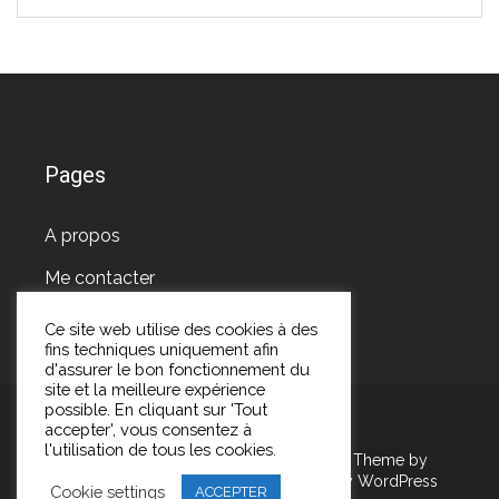
Pages
A propos
Me contacter
Ce site web utilise des cookies à des
fins techniques uniquement afin
d'assurer le bon fonctionnement du
site et la meilleure expérience
possible. En cliquant sur 'Tout
accepter', vous consentez à
l'utilisation de tous les cookies.
Copyright Les pépites de Marie 2026
| Theme by
ThemeinProgress
| Proudly powered by WordPress
Cookie settings
ACCEPTER