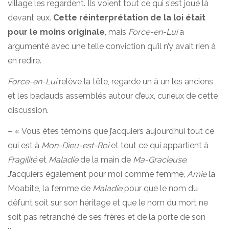
village les regardent. Ils voient tout ce qui s’est joué là
devant eux.
Cette réinterprétation de la loi était
pour le moins originale
, mais
Force-en-Lui
a
argumenté avec une telle conviction qu’il n’y avait rien à
en redire.
Force-en-Lui
relève la tête, regarde un à un les anciens
et les badauds assemblés autour d’eux, curieux de cette
discussion.
– « Vous êtes témoins que j’acquiers aujourd’hui tout ce
qui est à
Mon-Dieu-est-Roi
et tout ce qui appartient à
Fragilité
et
Maladie
de la main de
Ma-Gracieuse
.
J’acquiers également pour moi comme femme,
Amie
la
Moabite, la femme de
Maladie
pour que le nom du
défunt soit sur son héritage et que le nom du mort ne
soit pas retranché de ses frères et de la porte de son