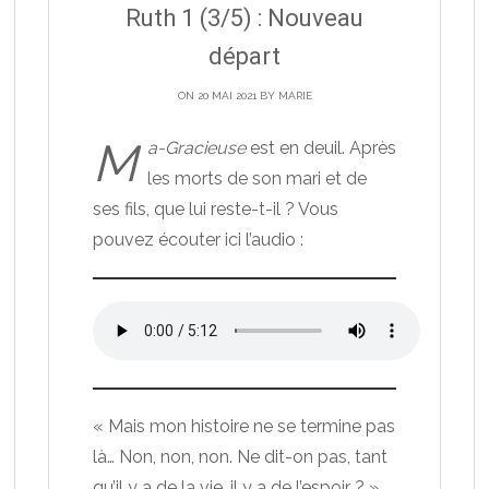
Ruth 1 (3/5) : Nouveau
départ
ON 20 MAI 2021 BY
MARIE
M
a-Gracieuse
est en deuil. Après
les morts de son mari et de
ses fils, que lui reste-t-il ? Vous
pouvez écouter ici l’audio :
« Mais mon histoire ne se termine pas
là… Non, non, non. Ne dit-on pas, tant
qu’il y a de la vie, il y a de l’espoir ? »