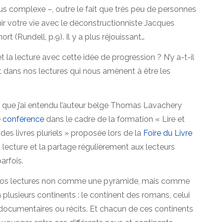
us complexe –, outre le fait que très peu de personnes
nir votre vie avec le déconstructionniste Jacques
t (Rundell, p.9). Il y a plus réjouissant…
 la lecture avec cette idée de progression ? N’y a-t-il
 dans nos lectures qui nous amènent à être les
que j’ai entendu l’auteur belge Thomas Lavachery
e
conférence
dans le cadre de la formation « Lire et
r des livres pluriels » proposée lors de la
Foire du Livre
 lecture et la partage régulièrement aux lecteurs
parfois.
 nos lectures non comme une pyramide, mais comme
a plusieurs continents : le continent des romans, celui
documentaires ou récits. Et chacun de ces continents