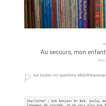
TR
Au secours, mon enfant
ON 17 
P
our toutes vos questions bibliothéquesque
Charlotte* : Euh bonjour Dr Bib. Voilà, mo
longueur de journée. Je ne sais plus que f