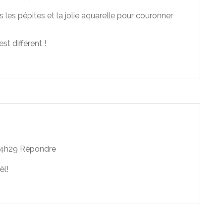
s les pépites et la jolie aquarelle pour couronner
st différent !
14h29
Répondre
ël!