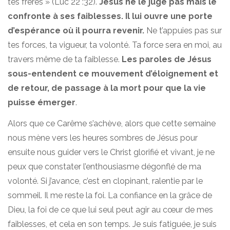
tes frères » (Luc 22 :32).
Jésus ne le juge pas mais le
confronte à ses faiblesses. Il lui ouvre une porte
d’espérance où il pourra revenir.
Ne t’appuies pas sur
tes forces, ta vigueur, ta volonté. Ta force sera en moi, au
travers même de ta faiblesse.
Les paroles de Jésus
sous-entendent ce mouvement d’éloignement et
de retour, de passage à la mort pour que la vie
puisse émerger
.
Alors que ce Carême s’achève, alors que cette semaine
nous mène vers les heures sombres de Jésus pour
ensuite nous guider vers le Christ glorifié et vivant, je ne
peux que constater l’enthousiasme dégonflé de ma
volonté. Si j’avance, c’est en clopinant, ralentie par le
sommeil. Il me reste la foi. La confiance en la grâce de
Dieu, la foi de ce que lui seul peut agir au cœur de mes
faiblesses, et cela en son temps. Je suis fatiguée, je suis