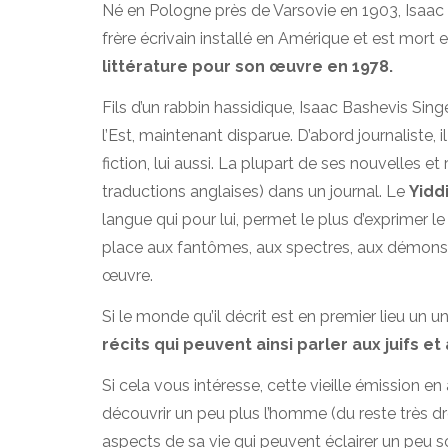
Né en Pologne près de Varsovie en 1903, Isaac
frère écrivain installé en Amérique et est mort e
littérature pour son œuvre en 1978.
Fils d’un rabbin hassidique, Isaac Bashevis Sing
l’Est, maintenant disparue. D’abord journaliste, 
fiction, lui aussi. La plupart de ses nouvelles et
traductions anglaises) dans un journal. Le
Yidd
langue qui pour lui, permet le plus d’exprimer
place aux fantômes, aux spectres, aux démons d
œuvre.
Si le monde qu’il décrit est en premier lieu un uni
récits qui peuvent ainsi parler aux juifs et
Si cela vous intéresse, cette vieille émission e
découvrir un peu plus l’homme (du reste très drô
aspects de sa vie qui peuvent éclairer un peu 