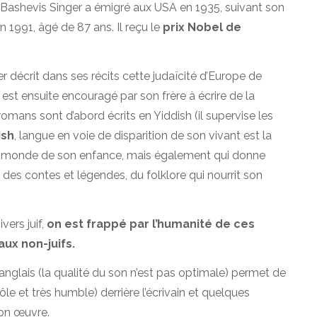
 Bashevis Singer a émigré aux USA en 1935, suivant son
n 1991, âgé de 87 ans. Il reçu le
prix Nobel de
er décrit dans ses récits cette judaïcité d’Europe de
il est ensuite encouragé par son frère à écrire de la
 romans sont d’abord écrits en Yiddish (il supervise les
ish
, langue en voie de disparition de son vivant est la
 le monde de son enfance, mais également qui donne
es contes et légendes, du folklore qui nourrit son
vers juif,
on est frappé par l’humanité de ces
 aux non-juifs.
n anglais (la qualité du son n’est pas optimale) permet de
le et très humble) derrière l’écrivain et quelques
son œuvre.