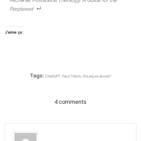
Michener,
Postliberal Theology. A Guide for the
Perplexed
J’aime ça :
Tags:
,
,
ChatGPT
Paul Tillich
Pourquoi écrire?
4 comments