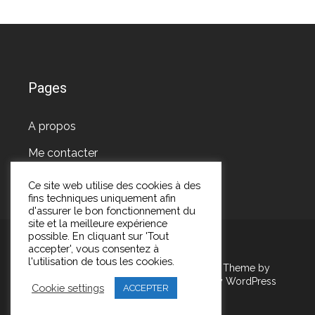
Pages
A propos
Me contacter
Ce site web utilise des cookies à des
fins techniques uniquement afin
d'assurer le bon fonctionnement du
site et la meilleure expérience
possible. En cliquant sur 'Tout
accepter', vous consentez à
l'utilisation de tous les cookies.
Copyright Les pépites de Marie 2026
| Theme by
ThemeinProgress
| Proudly powered by WordPress
Cookie settings
ACCEPTER