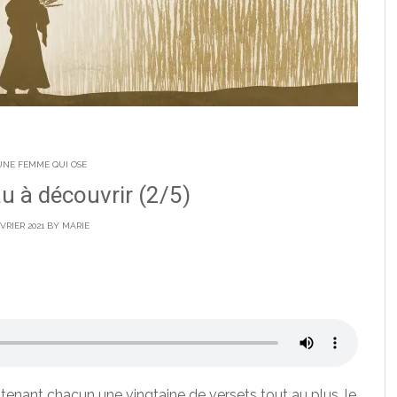
UNE FEMME QUI OSE
au à découvrir (2/5)
ÉVRIER 2021 BY
MARIE
enant chacun une vingtaine de versets tout au plus, le