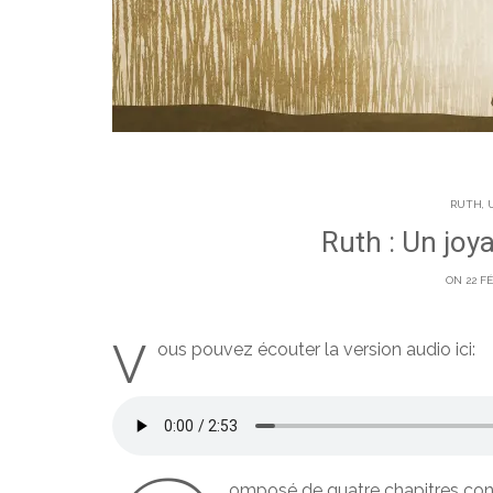
RUTH, 
Ruth : Un joy
ON 22 F
V
ous pouvez écouter la version audio ici:
omposé de quatre chapitres cont