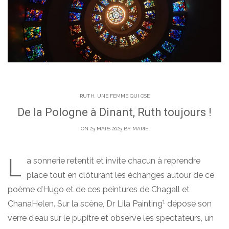
RUTH, UNE FEMME QUI OSE
De la Pologne à Dinant, Ruth toujours !
ON 23 MARS 2023 BY
MARIE
L
a sonnerie retentit et invite chacun à reprendre
place tout en clôturant
les échanges autour de ce
poème d’Hugo et de ces peintures de Chagall et
1
ChanaHelen
. Sur la scène, Dr Lila Painting
dépose son
verre d’eau sur le pupitre et observe les spectateurs, un