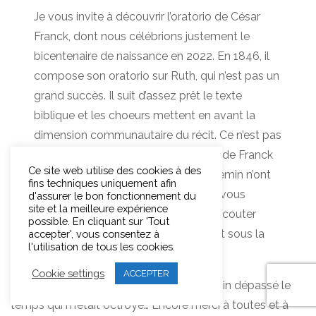
Je vous invite à découvrir l’oratorio de César
Franck, dont nous célébrions justement le
bicentenaire de naissance en 2022. En 1846, il
compose son oratorio sur Ruth, qui n’est pas un
grand succès. Il suit d’assez prêt le texte
biblique et les choeurs mettent en avant la
dimension communautaire du récit. Ce n’est pas
considéré comme une œuvre phare de Franck
Ce site web utilise des cookies à des
et les vers écrits par Alexandre Guillemin n’ont
fins techniques uniquement afin
7
pas l’envergue d’Hugo,
mais si cela vous
d'assurer le bon fonctionnement du
site et la meilleure expérience
intéresse, vous pouvez néanmoins écouter
possible. En cliquant sur 'Tout
cette œuvre grâce à l’enregistrement sous la
accepter', vous consentez à
l'utilisation de tous les cookies.
direction de Martin Barral.
Cookie settings
ACCEPTER
Et sur ce, je vous laisse vraiment, j’ai de loin dépassé le
temps qui m’était octroyé… Encore merci à toutes et à