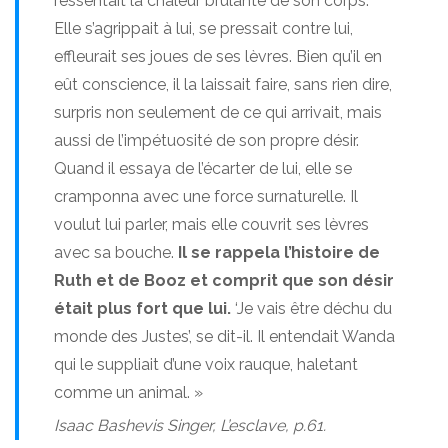
ressentait la chaleur brûlante de son corps.
Elle s’agrippait à lui, se pressait contre lui,
effleurait ses joues de ses lèvres. Bien qu’il en
eût conscience, il la laissait faire, sans rien dire,
surpris non seulement de ce qui arrivait, mais
aussi de l’impétuosité de son propre désir.
Quand il essaya de l’écarter de lui, elle se
cramponna avec une force surnaturelle. Il
voulut lui parler, mais elle couvrit ses lèvres
avec sa bouche.
Il se rappela l’histoire de
Ruth et de Booz et comprit que son désir
était plus fort que lui.
‘Je vais être déchu du
monde des Justes’, se dit-il. Il entendait Wanda
qui le suppliait d’une voix rauque, haletant
comme un animal. »
Isaac Bashevis Singer,
L’esclave
, p.61.