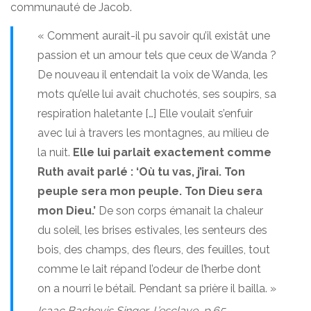
communauté de Jacob.
« Comment aurait-il pu savoir qu’il existât une
passion et un amour tels que ceux de Wanda ?
De nouveau il entendait la voix de Wanda, les
mots qu’elle lui avait chuchotés, ses soupirs, sa
respiration haletante […] Elle voulait s’enfuir
avec lui à travers les montagnes, au milieu de
la nuit.
Elle lui parlait exactement comme
Ruth avait parlé : ‘Où tu vas, j’irai. Ton
peuple sera mon peuple. Ton Dieu sera
mon Dieu.’
De son corps émanait la chaleur
du soleil, les brises estivales, les senteurs des
bois, des champs, des fleurs, des feuilles, tout
comme le lait répand l’odeur de l’herbe dont
on a nourri le bétail. Pendant sa prière il bailla. »
Isaac Bashevis Singer,
L’esclave
, p.65.