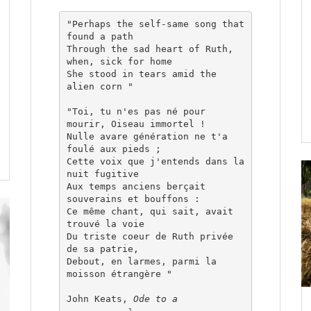
"Perhaps the self-same song that 
found a path

Through the sad heart of Ruth, 
when, sick for home

She stood in tears amid the 
alien corn "

"Toi, tu n'es pas né pour 
mourir, Oiseau immortel !

Nulle avare génération ne t'a 
foulé aux pieds ;

Cette voix que j'entends dans la 
nuit fugitive

Aux temps anciens berçait 
souverains et bouffons :

Ce même chant, qui sait, avait 
trouvé la voie

Du triste coeur de Ruth privée 
de sa patrie,

Debout, en larmes, parmi la 
moisson étrangère "

John Keats, 
Ode to a 